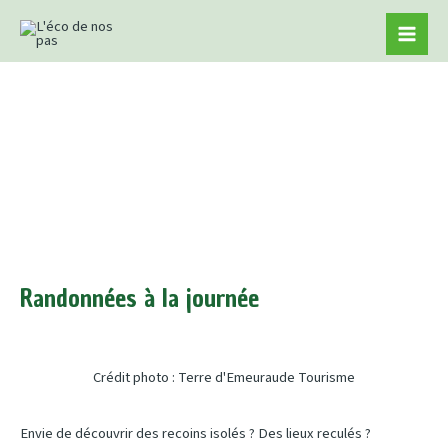
Aller
Mai
au
Men
contenu
Randonnées à la journée
Crédit photo : Terre d'Emeuraude Tourisme
Envie de découvrir des recoins isolés ? Des lieux reculés ?